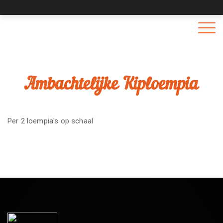
Togg
navig
Ambachtelijke Kiploempia
Per 2 loempia's op schaal