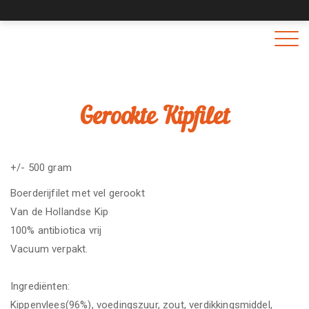
Togg
navig
Gerookte Kipfilet
+/- 500 gram
Boerderijfilet met vel gerookt
Van de Hollandse Kip
100% antibiotica vrij
Vacuum verpakt.
Ingrediënten:
Kippenvlees(96%), voedingszuur, zout, verdikkingsmiddel,